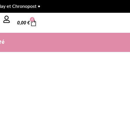
t Chronopost •
0
0,00
€
té