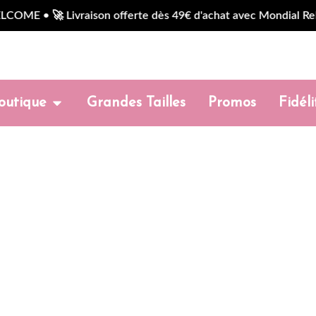
 🚀 Livraison offerte dès 49€ d'achat avec Mondial Relay e
outique
Grandes Tailles
Promos
Fidéli