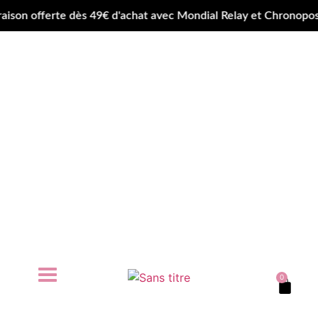
offerte dès 49€ d'achat avec Mondial Relay et Chronopost • 
0