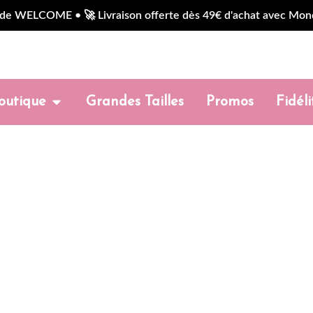
COME • 🚀 Livraison offerte dès 49€ d'achat avec Mondial Re
outique
Grandes Tailles
Promos
Fidéli