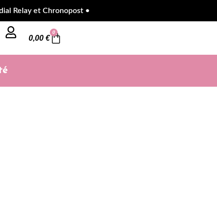
lay et Chronopost •
0
0,00
€
té