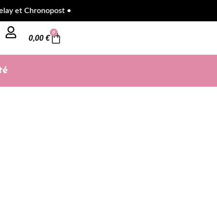
et Chronopost •
0
0,00
€
té