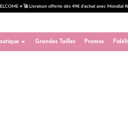
 • 🚀 Livraison offerte dès 49€ d'achat avec Mondial Relay 
outique
Grandes Tailles
Promos
Fidéli