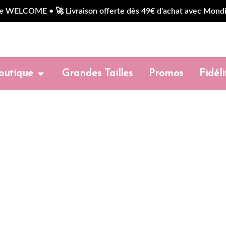
LCOME • 🚀 Livraison offerte dès 49€ d'achat avec Mondial 
outique
Grandes Tailles
Promos
Fidéli