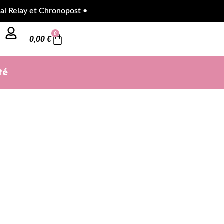
Relay et Chronopost •
0
0,00
€
té